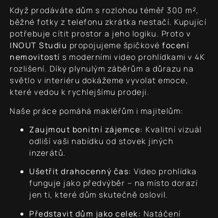
Když prodáváte dům s rozlohou téměř 300 m²,
běžné fotky z telefonu zkrátka nestačí. Kupující
potřebuje cítit prostor a jeho logiku. Proto v
INOUT Studiu
propojujeme špičkové
focení
nemovitostí
s moderními video prohlídkami v 4K
rozlišení. Díky plynulým záběrům a důrazu na
světlo v interiéru dokážeme vyvolat emoce,
které vedou k rychlejšímu prodeji.
Naše práce pomáhá makléřům i majitelům:
Zaujmout bonitní zájemce:
Kvalitní vizuál
odliší vaši nabídku od stovek jiných
inzerátů.
Ušetřit drahocenný čas:
Video prohlídka
funguje jako předvýběr – na místo dorazí
jen ti, které dům skutečně oslovil.
Představit dům jako celek:
Natáčení